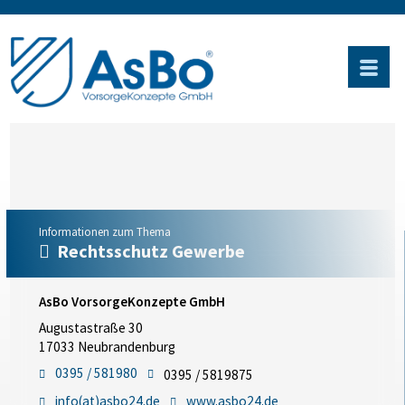
Informationen zum Thema
Rechtsschutz Gewerbe
AsBo VorsorgeKonzepte GmbH
Augustastraße 30
17033 Neubrandenburg
0395 / 581980
0395 / 5819875
info(at)asbo24.de
www.asbo24.de