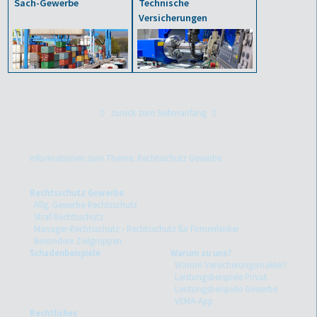
Sach-Gewerbe
Technische
Versicherungen
zurück zum Seitenanfang
Informationen zum Thema: Rechtsschutz Gewerbe
Rechtsschutz Gewerbe
Allg. Gewerbe-Rechtsschutz
Straf-Rechtsschutz
Manager-Rechtsschutz - Rechtsschutz für Firmenlenker
Besondere Zielgruppen
Schadenbeispiele
Warum zu uns?
Warum Versicherungsmakler?
Leistungsbeispiele Privat
Leistungsbeispiele Gewerbe
VEMA-App
Rechtliches