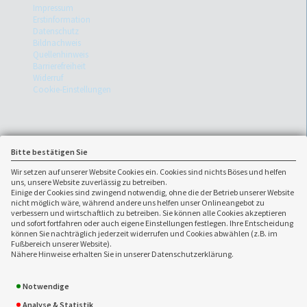
Impressum
Erstinformation
Datenschutz
Bildnachweis
Quellenhinweis
Barrierefreiheit
Widerruf
Cookie-Einstellungen
Bitte bestätigen Sie
Wir setzen auf unserer Website Cookies ein. Cookies sind nichts Böses und helfen
uns, unsere Website zuverlässig zu betreiben.
Einige der Cookies sind zwingend notwendig, ohne die der Betrieb unserer Website
nicht möglich wäre, während andere uns helfen unser Onlineangebot zu
verbessern und wirtschaftlich zu betreiben. Sie können alle Cookies akzeptieren
und sofort fortfahren oder auch eigene Einstellungen festlegen. Ihre Entscheidung
können Sie nachträglich jederzeit widerrufen und Cookies abwählen (z.B. im
Fußbereich unserer Website).
Ansprechpartner:
Nähere Hinweise erhalten Sie in unserer Datenschutzerklärung.
AsBo VorsorgeKonzepte
0395 / 581980
GmbH
0395 / 5819875
Notwendige
Augustastraße 30
info(at)asbo24.de
Analyse & Statistik